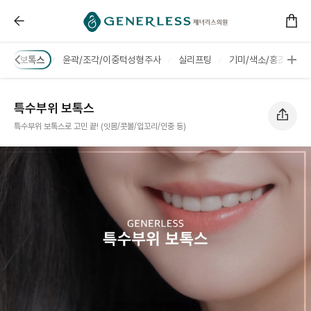
특수부위 보톡스 :: 연신내피부과
터
보톡스
윤곽/조각/이중턱성형주사
실리프팅
기미/색소/홍조
특수부위 보톡스
특수부위 보톡스로 고민 끝! (잇몸/콧볼/입꼬리/인중 등)