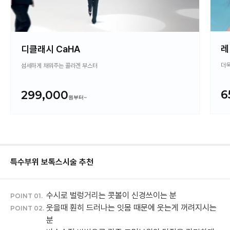
레
디클래시 CaHA
더욱
섬세하게 채워주는 콜라겐 부스터
6
299,000
특수부위 보톡스
시술 추천
수시로 벌렁거리는 콧볼이 신경쓰이는 분
POINT 01.
웃을때 훤히 드러나는 잇몸 때문에 웃는게 꺼려지시는
POINT 02.
분