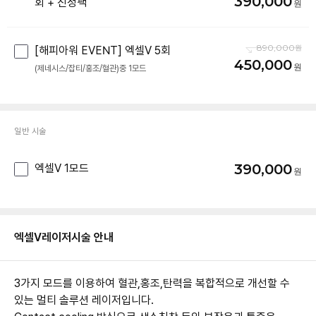
390,000
회 + 진정팩
890,000
[해피아워 EVENT] 엑셀V 5회
450,000
(제네시스/잡티/홍조/혈관)중 1모드
일반 시술
390,000
엑셀V 1모드
엑셀V레이저
시술 안내
3가지 모드를 이용하여 혈관,홍조,탄력을 복합적으로 개선할 수
있는 멀티 솔루션 레이저입니다.