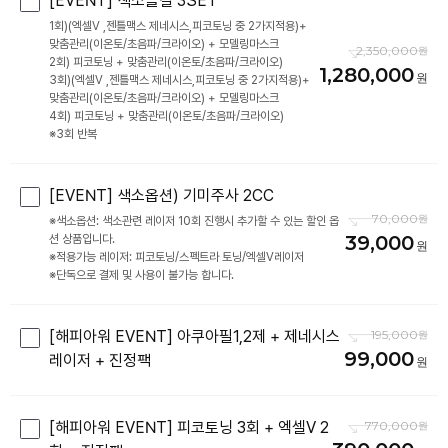
[EVENT] 색소올킬 3SET
1회)(엑셀V ,젠틀맥스 제네시스,피코토닝 중 2가지적용)+
맞춤관리(이온토/초음파/크라이오) + 모델링마스크
2,350,000
2회) 피코토닝 + 맞춤관리(이온토/초음파/크라이오)
1,280,000
3회)(엑셀V ,젠틀맥스 제네시스,피코토닝 중 2가지적용)+
맞춤관리(이온토/초음파/크라이오) + 모델링마스크
4회) 피코토닝 + 맞춤관리(이온토/초음파/크라이오)
※3회 반복
[EVENT] 색소옵션) 기미주사 2CC
70,000
※색소옵션: 색소관련 레이저 10회 진행시 추가할 수 있는 할인 옵
39,000
션 상품입니다.
※적용가능 레이저: 피코토닝/스펙트라 토닝/엑셀V레이저
※단독으로 결제 및 사용이 불가능 합니다.
[해피아워 EVENT] 아쿠아필1,2제 + 제네시스
195,000
99,000
레이저 + 진정팩
[해피아워 EVENT] 피코토닝 3회 + 엑셀V 2
770,000