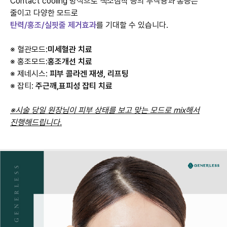
Contact cooling 방식으로 색소침착 등의 부작용과 통증은
탄력/홍조/실핏줄 제거효과
를 기대할 수 있습니다.
※ 혈관모드:
미세혈관 치료
※ 홍조모드:
홍조개선 치료
※ 제네시스:
피부 콜라겐 재생, 리프팅
※ 잡티:
주근깨,표피성 잡티 치료
※시술 당일 원장님이 피부 상태를 보고 맞는 모드로 mix해서
진행해드립니다.