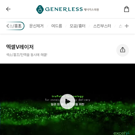
엑셀V레이저 :: 연신내피부과
미/색소/홍조
문신제거
여드름
모공/흉터
스킨부스터
스킨케어
엑셀V레이저
색소/홍조/탄력을 동시에 해결!