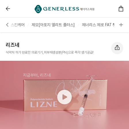
리즈네 :: 연신내피부과
터
스킨케어
제모[아포지 엘리트 플러스]
제너리스 제로 FAT💊
시
리즈네
식약처 허가 완료한 의료기기,피부재생성분(PN)으로 즉각 생기공급!